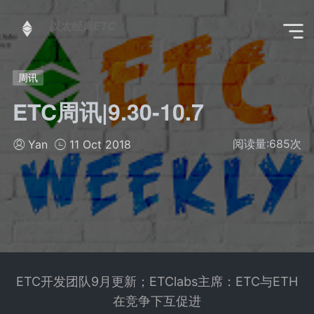
以太经典ETC
周讯
ETC周讯|9.30-10.7
阅读量:
685
次
Yan
11 Oct 2018
ETC开发团队9月更新；ETClabs主席：ETC与ETH
在竞争下互促进