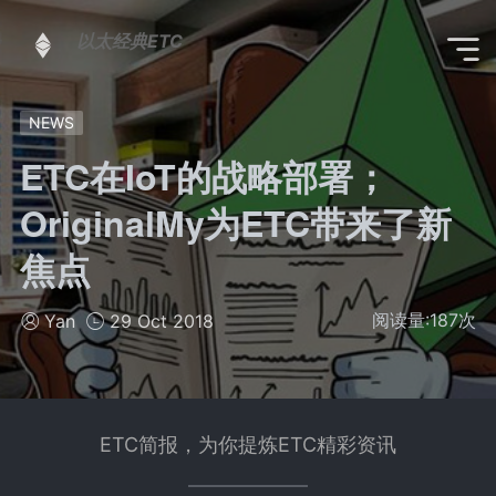
以太经典ETC
NEWS
ETC在IoT的战略部署；
OriginalMy为ETC带来了新
焦点
阅读量:
187
次
Yan
29 Oct 2018
ETC简报，为你提炼ETC精彩资讯