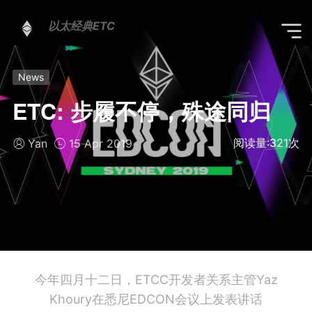
以太经典ETC
News
ETC: 步履不停，殊途同归
阅读量:
321
次
Yan
15 Apr 2019
今年四月十二日，ETCC开发者关系主管Yaz
Khoury在悉尼EDCON会议上发表讲话