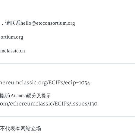
，请联系
hello@etcconsortium.org
sortium.org
umclassic.cn
thereumclassic.org/ECIPs/ecip-1054
兰提斯(Atlantis)硬分叉提示
com/ethereumclassic/ECIPs/issues/130
不代表本网站立场