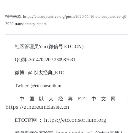
报告来源:
https://etccooperative.org/posts/2020-11-16-etc-cooperative-q3-
2020-transparency-report
社区管理员Yan (微信号 ETC-CN）
QQ群 :361470220 / 230987631
微博 : @ 以太经典_ETC
Twitter: @etcconsortium
中国以太经典ETC中文网 :
https://ethereumclassic.cn
https://etcconsortium.org
ETCC官网 ：